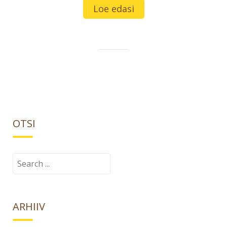
Loe edasi
OTSI
Search
for:
ARHIIV