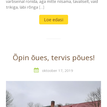
varbseinal ronida, aga mitte niisama, tavaliselt, vaid
trikiga, läbi rõnga
[…]
Loe edasi
Õpin õues, tervis põues!
oktoober 17, 2019