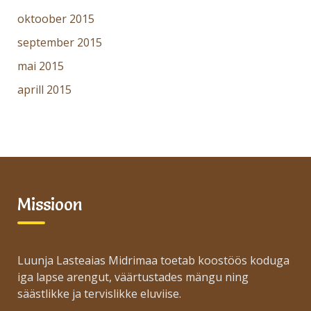
oktoober 2015
september 2015
mai 2015
aprill 2015
Missioon
Luunja Lasteaias Midrimaa toetab koostöös koduga
iga lapse arengut, väärtustades mängu ning
säästlikke ja tervislikke eluviise.