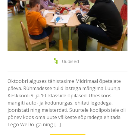
Uudised
Oktoobri alguses tähistasime Midrimaal õpetajate
päeva. Rühmadesse tulid lastega mängima Luunja
Keskkooli 9. ja 10. klasside õpilased. Üheskoos
mängiti auto- ja kodunurgas, ehitati legodega,
joonistati ning meisterdati. Suurtele koolipoistele oli
põnev koos oma uute väikeste sõpradega ehitada
Lego WeDo-ga ning
[…]