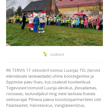
Uudised
RK TERVIS 17. oktoobril toimus Luunjas TEL (tervist
edendavate lasteaedade) ühine koostegemise ja
õppimise päev õues, kus osalesid koolieelikud.
Tegevused toimusid Luunja alevikus, jõesadamas,
roosiaias, lauluväljakul ning meie lasteaia õueala
seiklusrajal. Põneva päeva koostööpartneriteks olid
Päästeamet, Häirekeskus, Vanglateenistus,