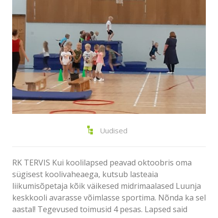
Uudised
RK TERVIS Kui koolilapsed peavad oktoobris oma
sügisest koolivaheaega, kutsub lasteaia
liikumisõpetaja kõik väikesed midrimaalased Luunja
keskkooli avarasse võimlasse sportima. Nõnda ka sel
aastal! Tegevused toimusid 4 pesas. Lapsed said