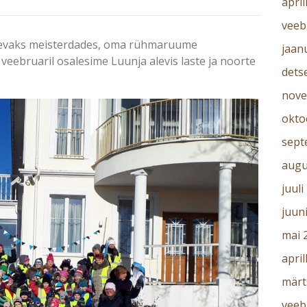
april
veeb
äevaks meisterdades, oma rühmaruume
jaan
 veebruaril osalesime Luunja alevis laste ja noorte
dets
nove
okto
sept
augu
juuli
juun
mai 
april
märt
veeb