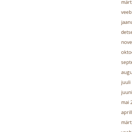
märt
veeb
jaan
dets
nove
okto
sept
augu
juuli
juun
mai 
april
märt