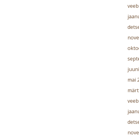
veeb
jaan
dets
nove
okto
sept
juun
mai 
märt
veeb
jaan
dets
nove