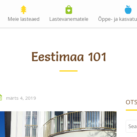
Meie lasteaed
Lastevanematele
Õppe- ja kasvat
Eestimaa 101
märts 4, 2019
OTS
Sear
for: