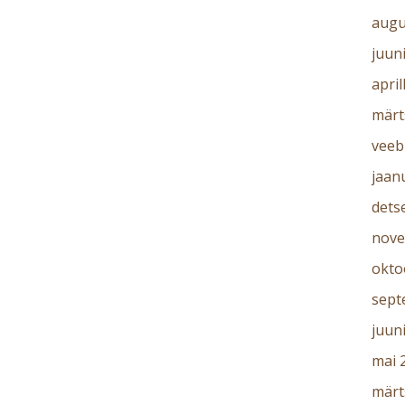
augu
juun
april
märt
veeb
jaan
dets
nove
okto
sept
juun
mai 
märt