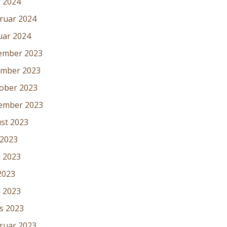
l 2024
ruar 2024
uar 2024
ember 2023
mber 2023
ober 2023
ember 2023
st 2023
 2023
i 2023
2023
l 2023
s 2023
ruar 2023