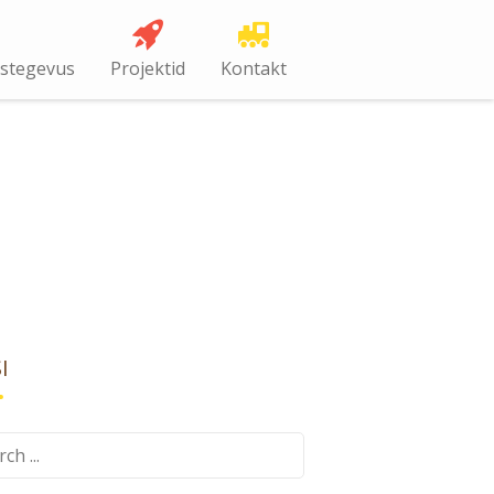
ustegevus
Projektid
Kontakt
I
ch