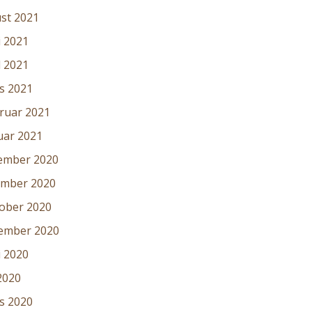
st 2021
i 2021
l 2021
s 2021
ruar 2021
uar 2021
ember 2020
mber 2020
ober 2020
ember 2020
i 2020
2020
s 2020