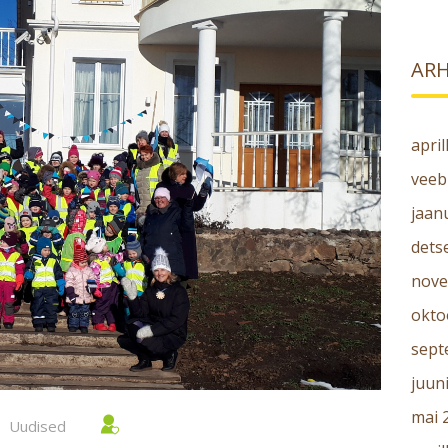
ARH
april
veeb
jaan
dets
nove
okto
sept
juun
mai 
Uudised