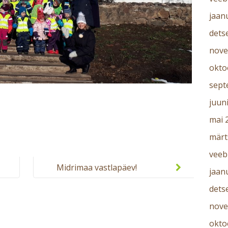
jaan
dets
nove
okto
sept
juun
mai 
märt
veeb
Midrimaa vastlapäev!
jaan
dets
nove
okto