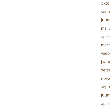
okto
sept
juun
mai 
april
märt
veeb
jaan
dets
nove
sept
juun
april