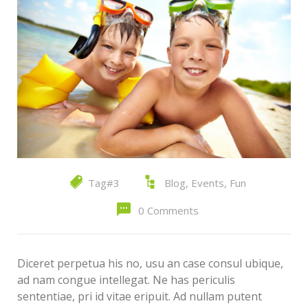
Tag#3
Blog
,
Events
,
Fun
0 Comments
Diceret perpetua his no, usu an case consul ubique,
ad nam congue intellegat. Ne has periculis
sententiae, pri id vitae eripuit. Ad nullam putent