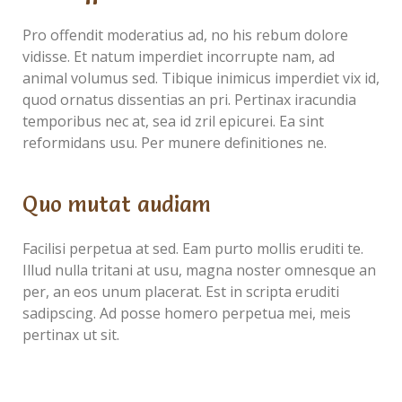
Pro offendit moderatius ad, no his rebum dolore
vidisse. Et natum imperdiet incorrupte nam, ad
animal volumus sed. Tibique inimicus imperdiet vix id,
quod ornatus dissentias an pri. Pertinax iracundia
temporibus nec at, sea id zril epicurei. Ea sint
reformidans usu. Per munere definitiones ne.
Quo mutat audiam
Facilisi perpetua at sed. Eam purto mollis eruditi te.
Illud nulla tritani at usu, magna noster omnesque an
per, an eos unum placerat. Est in scripta eruditi
sadipscing. Ad posse homero perpetua mei, meis
pertinax ut sit.