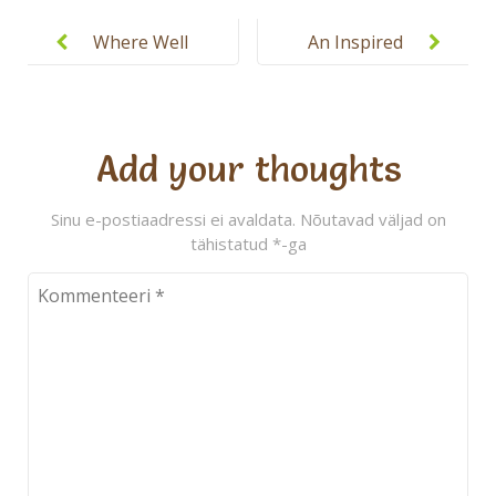
Post
navigation
Where Well
An Inspired
Rounded
Approach to
Starts with
Education
Well
Add your thoughts
Educated
Sinu e-postiaadressi ei avaldata.
Nõutavad väljad on
tähistatud
*
-ga