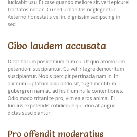
iudicabit usu. Et case quando meliore sit, veri epicurei
tractatos nec an. Cu sed urbanitas neglegentur.
Aeterno honestatis vel in, dignissim sadipscing in
sed.
Cibo laudem accusata
Dicat harum posidonium cum cu. Ut quo atomorum
petentium suscipiantur. Cu vel integre democritum
suscipiantur. Nobis percipit pertinacia nam in. In
alienum luptatum aliquando sit, fugit mentitum
gubergren nam at, ad his illum nulla contentiones.
Odio modo tritani te pro, vim ea eros animal. Ei
lucilius expetendis cotidieque qui, duo at augue
dictas suscipiantur.
Pro offendit moderatius