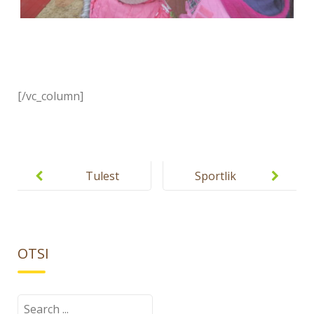
[/vc_column]
Post
navigation
Tulest
Sportlik
targem!
sügis
OTSI
Search
for: