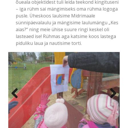
õueala objektidest tuli leida teekond kingituseni
– iga rühm sai mängimiseks oma rühma logoga
pusle. Üheskoos laulsime Midrimaale
sünnipäevalaulu ja mängisime laulumängu „Kes
aias?“ ning meie ühise suure ringi keskel oli
lasteaed ise! Rühmas aga katsime koos lastega
piduliku laua ja nautisime torti.
Previ
Next
ous